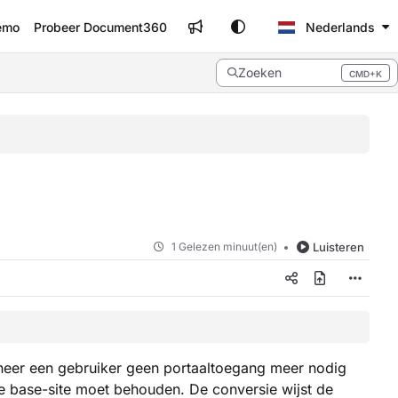
emo
Probeer Document360
Nederlands
Zoeken
CMD+K
Press CMD+K to open search
1 Gelezen minuut(en)
Luisteren
neer een gebruiker geen portaaltoegang meer nodig
e base-site moet behouden. De conversie wijst de