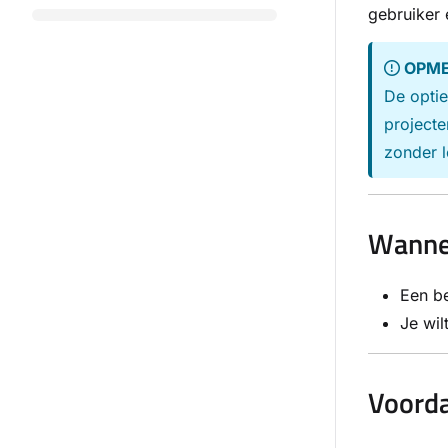
gebruiker 
OPME
De optie
projecte
zonder l
Wannee
Een be
Je wil
Voorda