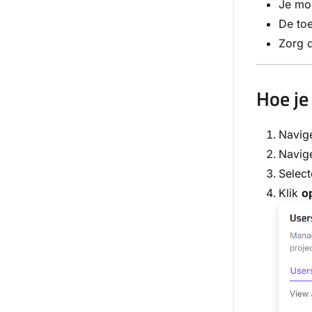
Je mo
De toe
Zorg d
Hoe je
Navig
Navige
Select
Klik
o