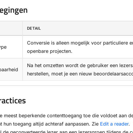
egingen
DETAIL
Conversie is alleen mogelijk voor particuliere
ype
openbare projecten.
Na het omzetten wordt de gebruiker een lezer
aarheid
herstellen, moet je een nieuw beoordelaarsacc
ractices
e meest beperkende contenttoegang toe die voldoet aan de
t hun toegang altijd achteraf aanpassen. Zie
Edit a reader
.
 de geconverteerde lezer aan een lezersgroep tijdens de con