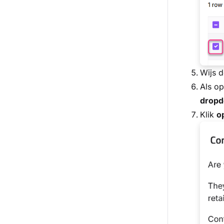
Wijs 
Als op
drop
Klik
o