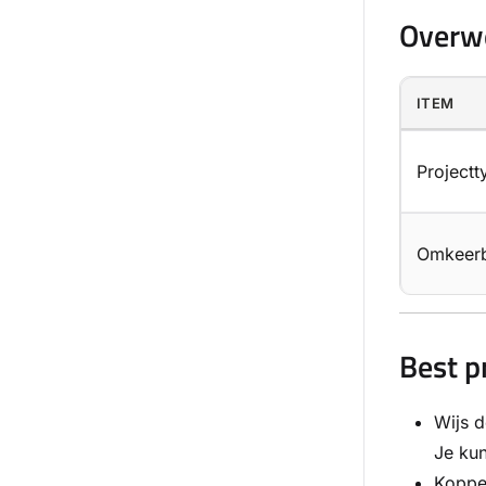
Overw
ITEM
Projectt
Omkeerb
Best p
Wijs d
Je kun
Koppel