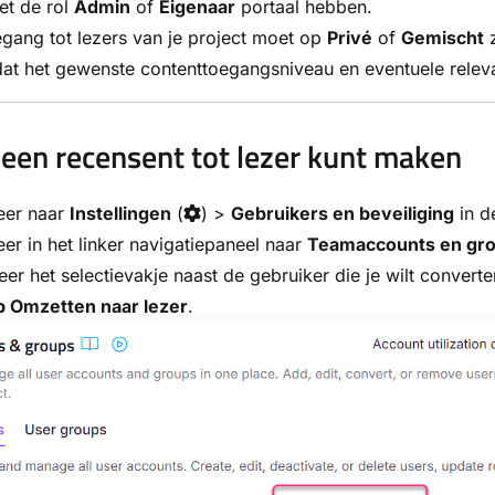
et de rol
Admin
of
Eigenaar
portaal hebben.
gang tot lezers van je project moet op
Privé
of
Gemischt
z
at het gewenste contenttoegangsniveau en eventuele relevan
 een recensent tot lezer kunt maken
eer naar
Instellingen
(
) >
Gebruikers en beveiliging
in d
er in het linker navigatiepaneel naar
Teamaccounts en gr
eer het selectievakje naast de gebruiker die je wilt converte
p Omzetten naar lezer
.