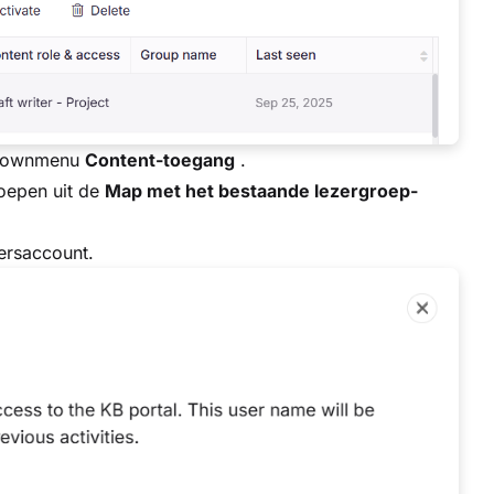
opdownmenu
Content-toegang
.
roepen uit de
Map met het bestaande lezergroep-
ersaccount.