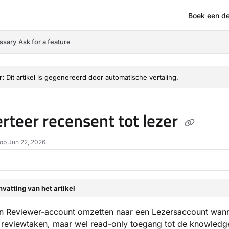
Boek een d
om/llms.txt
ssary
Ask for a feature
r:
Dit artikel is gegenereerd door automatische vertaling.
rteer recensent tot lezer
op Jun 22, 2026
vatting van het artikel
en Reviewer-account omzetten naar een Lezersaccount wan
 reviewtaken, maar wel read-only toegang tot de knowledg