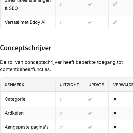
Siteartikelinstellingen
✅
✅
✅
& SEO
Vertaal met Eddy AI
✅
✅
✅
Conceptschrijver
De rol van conceptschrijver heeft beperkte toegang tot
contentbeheerfuncties.
KENMERK
UITZICHT
UPDATE
VERWIJD
Categorie
✅
✅
❌
Artikelen
✅
✅
❌
Aangepaste pagina's
✅
✅
❌