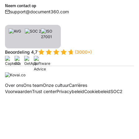
Neem contact op
support@document360.com
Beoordeling 4,7
(3000+)
Over ons
Ons team
Onze cultuur
Carrières
Voorwaarden
Trust center
Privacybeleid
Cookiebeleid
SOC2