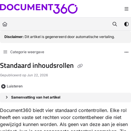
Documentation Index
Fetch the complete documentation index at:
https://docs.document360.com/llm
Use this file to discover all available pages before exploring further.
Disclaimer:
Dit artikel is gegenereerd door automatische vertaling.
Categorie weergave
Standaard inhoudsrollen
Gepubliceerd op Jun 22, 2026
Luisteren
Samenvatting van het artikel
Document360 biedt vier standaard contentrollen. Elke rol
heeft een vaste set rechten voor contentbeheer die niet
gewijzigd kunnen worden. Als geen van deze aan je eisen