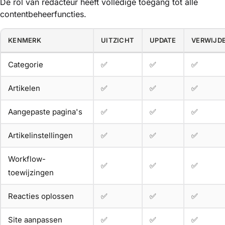
De rol van redacteur heeft volledige toegang tot alle
contentbeheerfuncties.
KENMERK
UITZICHT
UPDATE
VERWIJD
Categorie
✅
✅
✅
Artikelen
✅
✅
✅
Aangepaste pagina's
✅
✅
✅
Artikelinstellingen
✅
✅
✅
Workflow-
✅
✅
✅
toewijzingen
Reacties oplossen
✅
✅
✅
Site aanpassen
✅
✅
✅