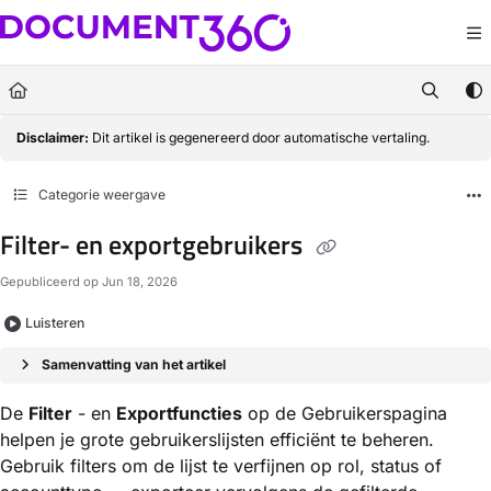
Documentation Index
Fetch the complete documentation index at:
https://docs.document360.com/llm
Use this file to discover all available pages before exploring further.
Disclaimer:
Dit artikel is gegenereerd door automatische vertaling.
Categorie weergave
Filter- en exportgebruikers
Gepubliceerd op Jun 18, 2026
Luisteren
Samenvatting van het artikel
De
Filter
- en
Exportfuncties
op de Gebruikerspagina
helpen je grote gebruikerslijsten efficiënt te beheren.
Gebruik filters om de lijst te verfijnen op rol, status of