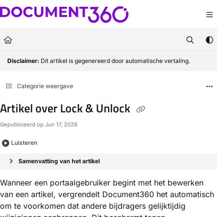
Documentation Index
Fetch the complete documentation index at:
https://docs.document360.com/llm
Use this file to discover all available pages before exploring further.
Disclaimer:
Dit artikel is gegenereerd door automatische vertaling.
Categorie weergave
Artikel over Lock & Unlock
Gepubliceerd op Jun 17, 2026
Luisteren
Samenvatting van het artikel
Wanneer een portaalgebruiker begint met het bewerken
van een artikel, vergrendelt Document360 het automatisch
om te voorkomen dat andere bijdragers gelijktijdig