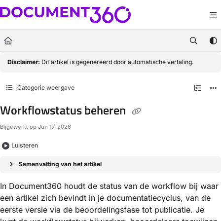
Documentation Index
Fetch the complete documentation index at:
https://docs.document360.com/llm
Use this file to discover all available pages before exploring further.
Disclaimer:
Dit artikel is gegenereerd door automatische vertaling.
Categorie weergave
Workflowstatus beheren
Bijgewerkt op
Jun 17, 2026
Luisteren
Samenvatting van het artikel
In Document360 houdt de status van de workflow bij waar
een artikel zich bevindt in je documentatiecyclus, van de
eerste versie via de beoordelingsfase tot publicatie. Je