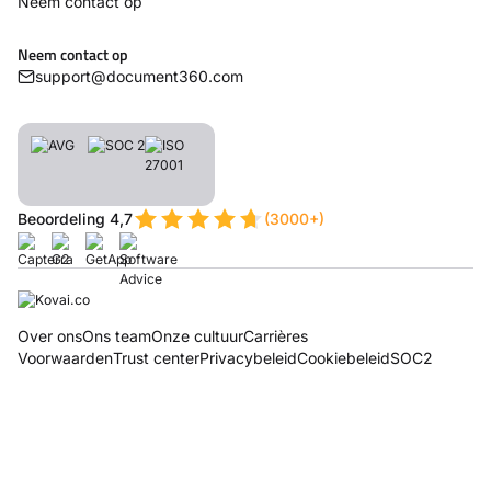
Neem contact op
Neem contact op
support@document360.com
Beoordeling 4,7
(3000+)
Over ons
Ons team
Onze cultuur
Carrières
Voorwaarden
Trust center
Privacybeleid
Cookiebeleid
SOC2