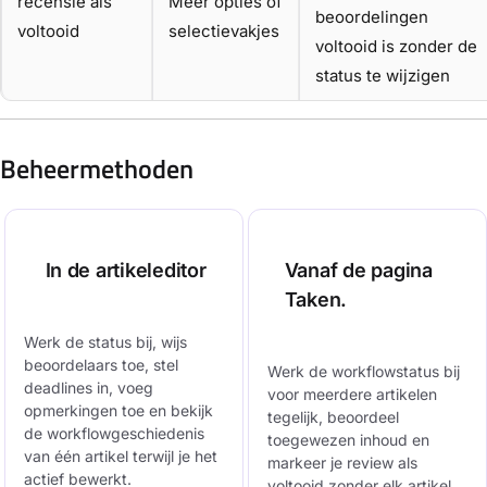
recensie als
Meer opties of
beoordelingen
voltooid
selectievakjes
voltooid is zonder de
status te wijzigen
Beheermethoden
In de artikeleditor
Vanaf de pagina
Taken.
Werk de status bij, wijs
beoordelaars toe, stel
Werk de workflowstatus bij
deadlines in, voeg
voor meerdere artikelen
opmerkingen toe en bekijk
tegelijk, beoordeel
de workflowgeschiedenis
toegewezen inhoud en
van één artikel terwijl je het
markeer je review als
actief bewerkt.
voltooid zonder elk artikel