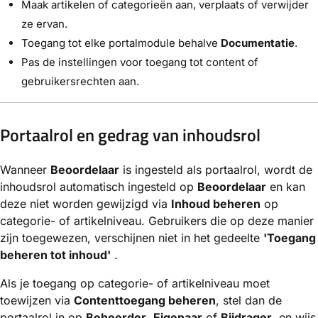
Maak artikelen of categorieën aan, verplaats of verwijder
ze ervan.
Toegang tot elke portalmodule behalve
Documentatie
.
Pas de instellingen voor toegang tot content of
gebruikersrechten aan.
Portaalrol en gedrag van inhoudsrol
Wanneer
Beoordelaar
is ingesteld als portaalrol, wordt de
inhoudsrol automatisch ingesteld op
Beoordelaar
en kan
deze niet worden gewijzigd via
Inhoud beheren
op
categorie- of artikelniveau. Gebruikers die op deze manier
zijn toegewezen, verschijnen niet in het gedeelte
'Toegang
beheren tot inhoud'
.
Als je toegang op categorie- of artikelniveau moet
toewijzen via
Contenttoegang beheren
, stel dan de
portaalrol in op
Beheerder
,
Eigenaar
of
Bijdrager
, en wijs