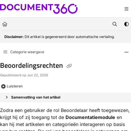
Documentation Index
Fetch the complete documentation index at:
https://docs.document360.com/llm
Use this file to discover all available pages before exploring further.
Disclaimer:
Dit artikel is gegenereerd door automatische vertaling.
Categorie weergave
Beoordelingsrechten
Gepubliceerd op Jun 22, 2026
Luisteren
Samenvatting van het artikel
Zodra een gebruiker de rol Beoordelaar heeft toegewezen,
krijgt hij of zij toegang tot de
Documentatiemodule
en
kan hij met artikelen en categorieën interageren op basis