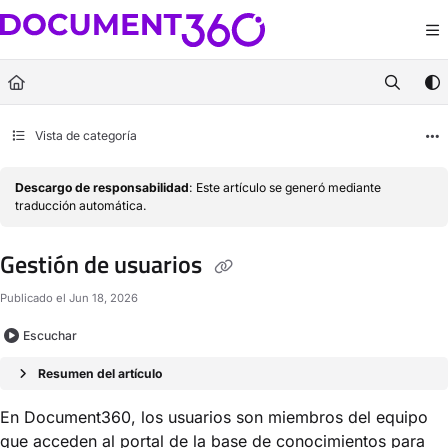
Documentation Index
Fetch the complete documentation index at:
https://docs.document360.com/llm
Use this file to discover all available pages before exploring further.
Vista de categoría
Descargo de responsabilidad
: Este artículo se generó mediante
traducción automática.
Gestión de usuarios
Publicado el Jun 18, 2026
Escuchar
Resumen del artículo
En Document360, los usuarios son miembros del equipo
que acceden al portal de la base de conocimientos para