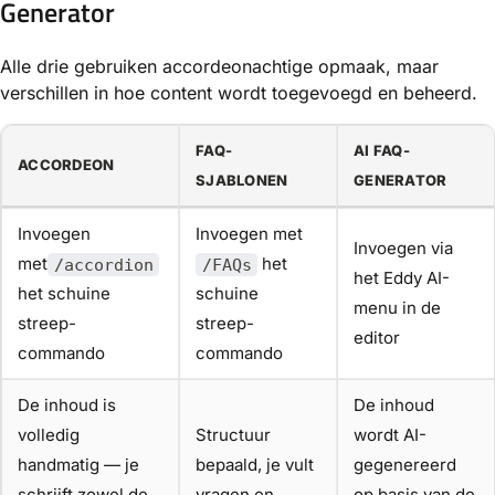
Generator
Alle drie gebruiken accordeonachtige opmaak, maar
verschillen in hoe content wordt toegevoegd en beheerd.
FAQ-
AI FAQ-
ACCORDEON
SJABLONEN
GENERATOR
Invoegen
Invoegen met
Invoegen via
met
het
/accordion
/FAQs
het Eddy AI-
het schuine
schuine
menu in de
streep-
streep-
editor
commando
commando
De inhoud is
De inhoud
volledig
Structuur
wordt AI-
handmatig — je
bepaald, je vult
gegenereerd
schrijft zowel de
vragen en
op basis van de