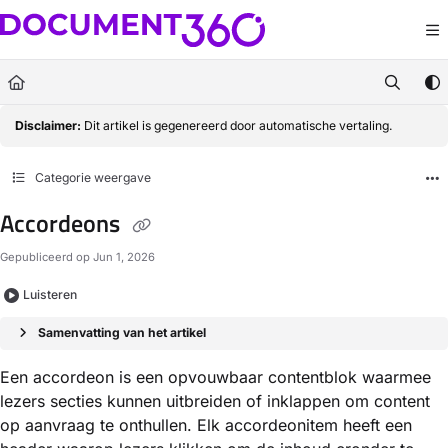
Documentation Index
Fetch the complete documentation index at:
https://docs.document360.com/llm
Use this file to discover all available pages before exploring further.
Disclaimer:
Dit artikel is gegenereerd door automatische vertaling.
Categorie weergave
Accordeons
Gepubliceerd op Jun 1, 2026
Luisteren
Samenvatting van het artikel
Een accordeon is een opvouwbaar contentblok waarmee
lezers secties kunnen uitbreiden of inklappen om content
op aanvraag te onthullen. Elk accordeonitem heeft een