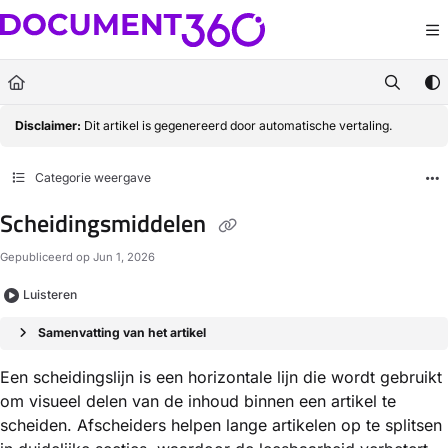
Documentation Index
Fetch the complete documentation index at:
https://docs.document360.com/llm
Use this file to discover all available pages before exploring further.
Disclaimer:
Dit artikel is gegenereerd door automatische vertaling.
Categorie weergave
Scheidingsmiddelen
Gepubliceerd op Jun 1, 2026
Luisteren
Samenvatting van het artikel
Een scheidingslijn is een horizontale lijn die wordt gebruikt
om visueel delen van de inhoud binnen een artikel te
scheiden. Afscheiders helpen lange artikelen op te splitsen