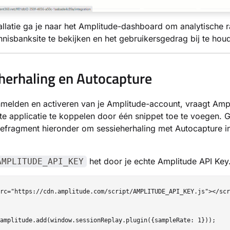
allatie ga je naar het Amplitude-dashboard om analytische 
nnisbanksite te bekijken en het gebruikersgedrag bij te hou
herhaling en Autocapture
melden en activeren van je Amplitude-account, vraagt Ampl
te applicatie te koppelen door één snippet toe te voegen. G
fragment hieronder om sessieherhaling met Autocapture in
het door je echte Amplitude API Key
AMPLITUDE_API_KEY
rc="https://cdn.amplitude.com/script/AMPLITUDE_API_KEY.js"></scr
amplitude.add(window.sessionReplay.plugin({sampleRate: 1}));
