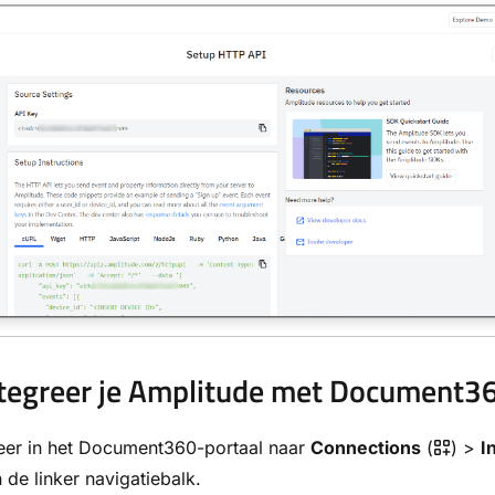
tegreer je Amplitude met Document3
eer in het Document360-portaal naar
Connections
(
) >
I
n de linker navigatiebalk.