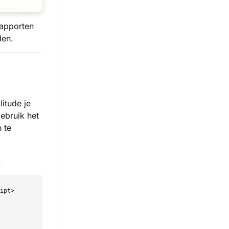
rapporten
den.
itude je
ebruik het
 te
.
ipt>
