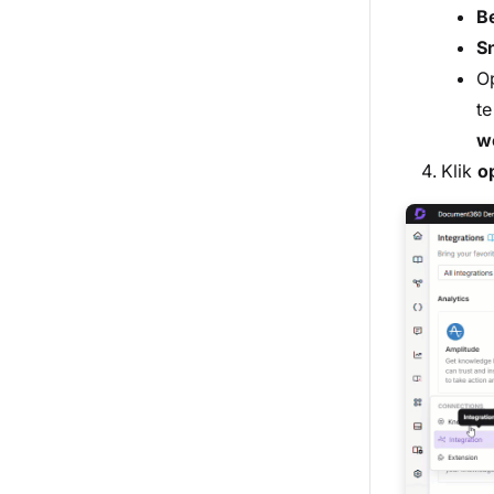
Be
S
Op
te
w
Klik
o