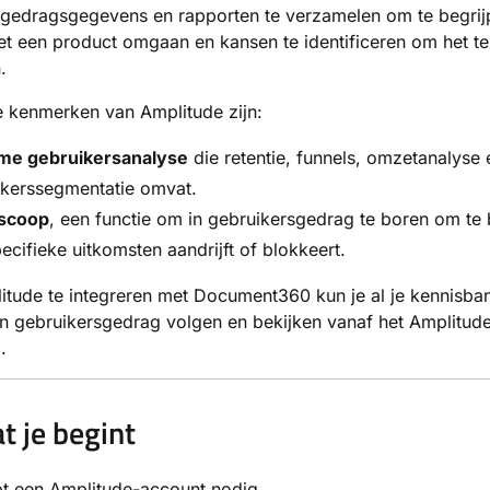
sgedragsgegevens en rapporten te verzamelen om te begri
 een product omgaan en kansen te identificeren om het te
.
e kenmerken van Amplitude zijn:
ime gebruikersanalyse
die retentie, funnels, omzetanalyse 
ikerssegmentatie omvat.
scoop
, een functie om in gebruikersgedrag te boren om te 
ecifieke uitkomsten aandrijft of blokkeert.
tude te integreren met Document360 kun je al je kennisban
n gebruikersgedrag volgen en bekijken vanaf het Amplitud
.
t je begint
bt een Amplitude-account nodig.