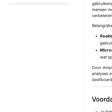
gebruiker
mensen met
verbeteren
Belangrijk
Realt
gebru
Micro
wat sp
Door Ampli
analyses e
dashboard
Voorda
Je he