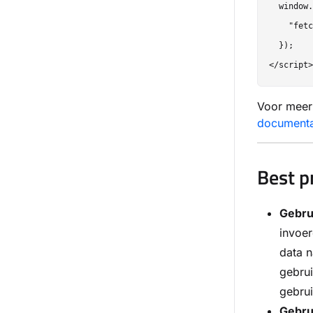
  window.
    "fetc
  });

Voor meer 
documentat
Best p
Gebrui
invoer
data n
gebru
gebrui
Gebru