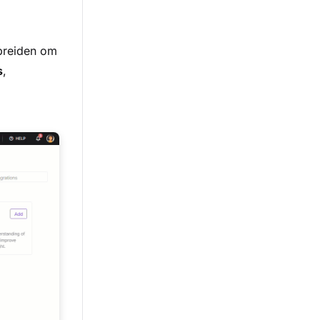
breiden om
s
,