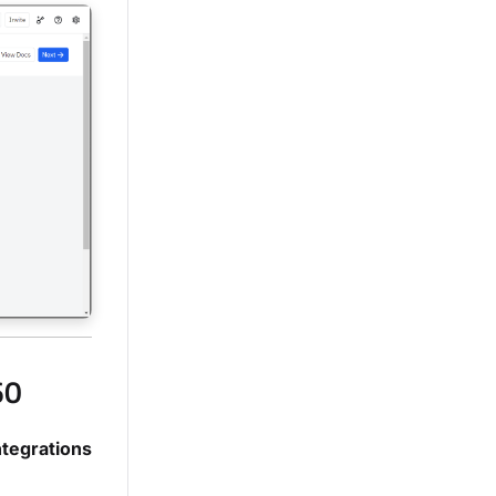
60
ntegrations