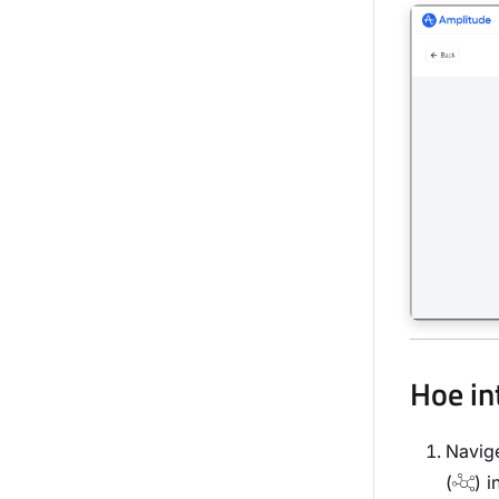
Hoe in
Navig
(
) i