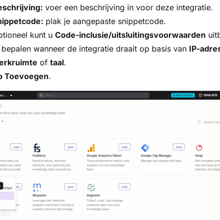
schrijving:
voer een beschrijving in voor deze integratie.
nippetcode:
plak je aangepaste snippetcode.
tioneel kunt u
Code-inclusie/uitsluitingsvoorwaarden
uit
 bepalen wanneer de integratie draait op basis van
IP-adre
erkruimte
of
taal
.
p Toevoegen
.