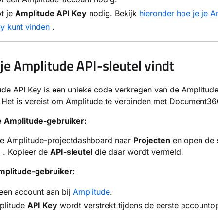
t je
Amplitude API Key
nodig. Bekijk
hieronder hoe je je A
y kunt vinden
.
 je Amplitude API-sleutel vindt
de API Key is een unieke code verkregen van de Amplitude
. Het is vereist om Amplitude te verbinden met Document36
 Amplitude-gebruiker:
 je Amplitude-projectdashboard naar
Projecten
en open de
n
. Kopieer de
API-sleutel
die daar wordt vermeld.
plitude-gebruiker:
een account aan bij
Amplitude
.
plitude
API Key
wordt verstrekt tijdens de eerste accounto