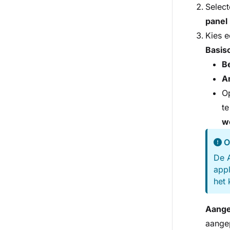
Selec
panel
Kies e
Basisc
Be
A
Op
te
w
O
De A
appl
het 
Aange
aange