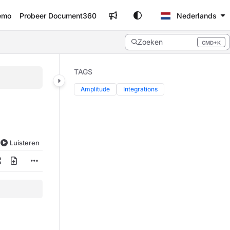
emo
Probeer Document360
Nederlands
Zoeken
CMD+K
Press CMD+K to open search
TAGS
Amplitude
Integrations
Luisteren