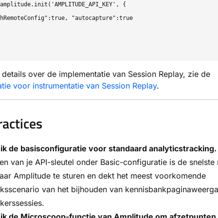
amplitude.init('AMPLITUDE_API_KEY', {

hRemoteConfig":true, "autocapture":true

details over de implementatie van Session Replay, zie de
ie voor instrumentatie van Session Replay
.
ractices
k de basisconfiguratie voor standaard analyticstracking.
en van je API-sleutel onder Basic-configuratie is de snelst
aar Amplitude te sturen en dekt het meest voorkomende
iksscenario van het bijhouden van kennisbankpaginaweerg
kerssessies.
ik de Microscoop-functie van Amplitude om afzetpunten 