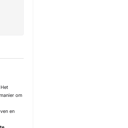
Het
e manier om
aven en
te