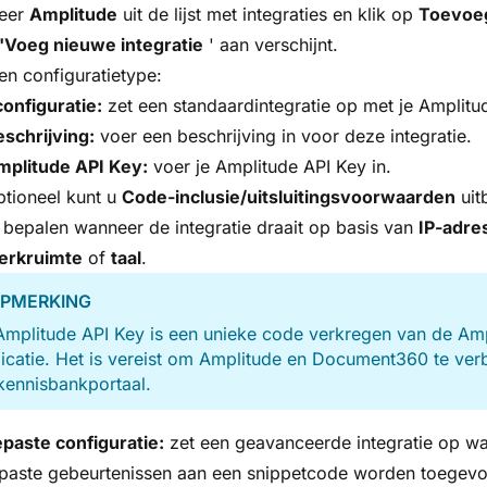
teer
Amplitude
uit de lijst met integraties en klik op
Toevoe
 'Voeg nieuwe integratie
' aan verschijnt.
en configuratietype:
onfiguratie:
zet een standaardintegratie op met je Amplitu
schrijving:
voer een beschrijving in voor deze integratie.
mplitude API Key:
voer je Amplitude API Key in.
tioneel kunt u
Code-inclusie/uitsluitingsvoorwaarden
uit
 bepalen wanneer de integratie draait op basis van
IP-adre
erkruimte
of
taal
.
PMERKING
mplitude API Key is een unieke code verkregen van de Amp
icatie. Het is vereist om Amplitude en Document360 te ver
kennisbankportaal.
paste configuratie:
zet een geavanceerde integratie op wa
paste gebeurtenissen aan een snippetcode worden toegev