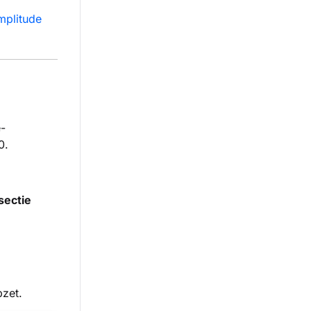
mplitude
-
0.
sectie
pzet.