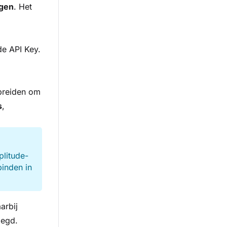
gen
. Het
de API Key.
breiden om
s
,
litude-
binden in
arbij
oegd.