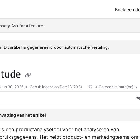
Boek een d
om/llms.txt
ssary
Ask for a feature
r:
Dit artikel is gegenereerd door automatische vertaling.
itude
p
Jun 30, 2026
Gepubliceerd op Dec 13, 2024
4 Gelezen minuut(en)
vatting van het artikel
is een productanalysetool voor het analyseren van
bruiksgegevens. Het helpt product- en marketingteams om