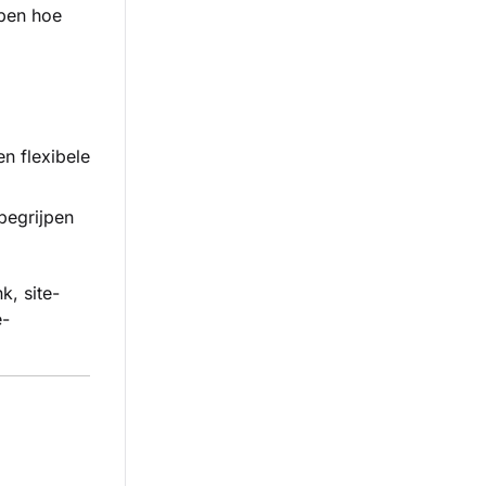
jpen hoe
en flexibele
begrijpen
k, site-
e-