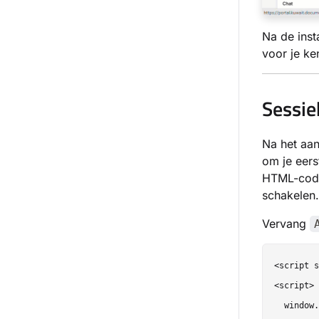
Na de inst
voor je ke
Sessie
Na het aan
om je eers
HTML-code
schakelen.
Vervang
<script s
<script>

  window.