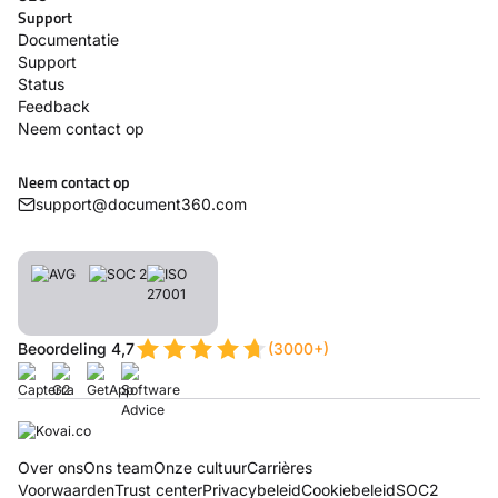
Support
Documentatie
Support
Status
Feedback
Neem contact op
Neem contact op
support@document360.com
Beoordeling 4,7
(3000+)
Over ons
Ons team
Onze cultuur
Carrières
Voorwaarden
Trust center
Privacybeleid
Cookiebeleid
SOC2