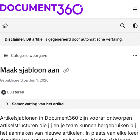
Documentation Index
Fetch the complete documentation index at:
https://docs.document360.com/llm
Use this file to discover all available pages before exploring further.
Disclaimer:
Dit artikel is gegenereerd door automatische vertaling.
Categorie weergave
Maak sjabloon aan
Gepubliceerd op Jun 1, 2026
Luisteren
Samenvatting van het artikel
Artikelsjablonen in Document360 zijn vooraf ontworpen
artikelstructuren die jij en je team kunnen hergebruiken bij
het aanmaken van nieuwe artikelen. In plaats van elke keer