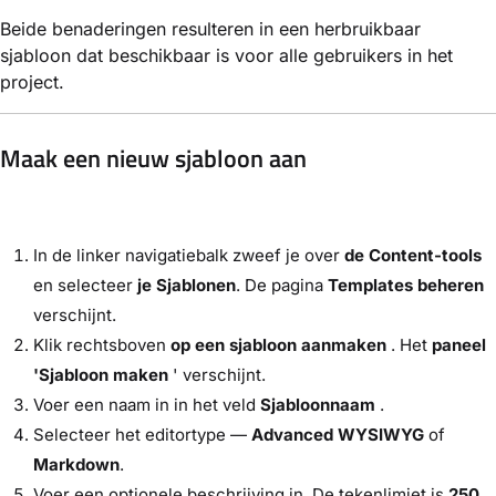
Beide benaderingen resulteren in een herbruikbaar
sjabloon dat beschikbaar is voor alle gebruikers in het
project.
Maak een nieuw sjabloon aan
In de linker navigatiebalk zweef je over
de Content-tools
en selecteer
je Sjablonen
. De pagina
Templates beheren
verschijnt.
Klik rechtsboven
op een sjabloon aanmaken
. Het
paneel
'Sjabloon maken
' verschijnt.
Voer een naam in in het veld
Sjabloonnaam
.
Selecteer het editortype —
Advanced WYSIWYG
of
Markdown
.
Voer een optionele beschrijving in. De tekenlimiet is
250