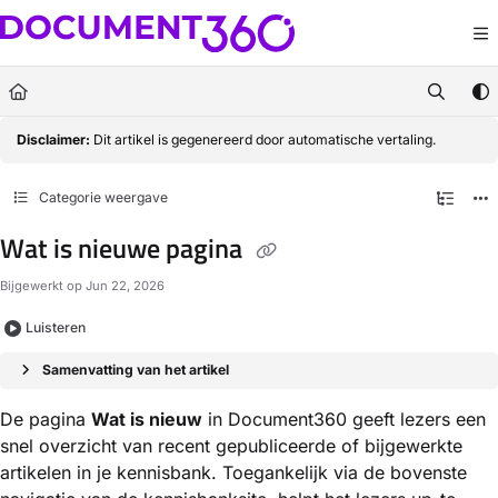
Documentation Index
Fetch the complete documentation index at:
https://docs.document360.com/llm
Use this file to discover all available pages before exploring further.
Disclaimer:
Dit artikel is gegenereerd door automatische vertaling.
Categorie weergave
Wat is nieuwe pagina
Bijgewerkt op
Jun 22, 2026
Luisteren
Samenvatting van het artikel
De pagina
Wat is nieuw
in Document360 geeft lezers een
snel overzicht van recent gepubliceerde of bijgewerkte
artikelen in je kennisbank. Toegankelijk via de bovenste