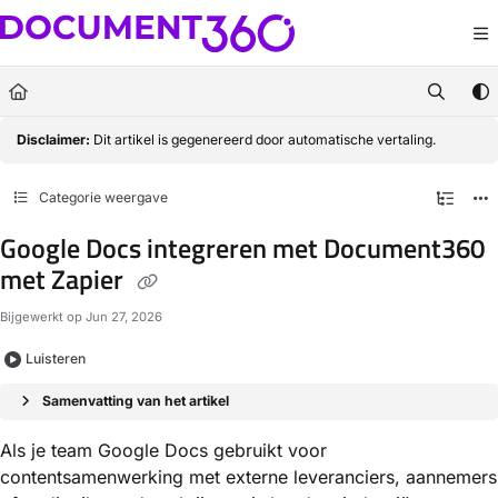
Documentation Index
Fetch the complete documentation index at:
https://docs.document360.com/llm
Use this file to discover all available pages before exploring further.
Disclaimer:
Dit artikel is gegenereerd door automatische vertaling.
Categorie weergave
Google Docs integreren met Document360
met Zapier
Bijgewerkt op
Jun 27, 2026
Luisteren
Samenvatting van het artikel
Als je team Google Docs gebruikt voor
contentsamenwerking met externe leveranciers, aannemers