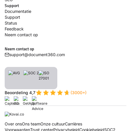
Support
Documentatie
Support
Status
Feedback
Neem contact op
Neem contact op
support@document360.com
Beoordeling 4,7
(3000+)
Over ons
Ons team
Onze cultuur
Carrières
Voorwaarden
Trust center
Privacybeleid
Cookiebeleid
SOC2