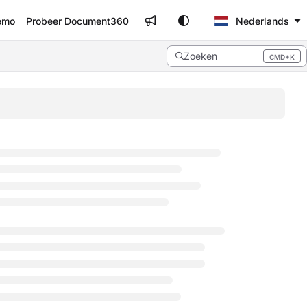
emo
Probeer Document360
Nederlands
Zoeken
CMD+K
Press CMD+K to open search