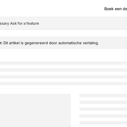
Boek een d
om/llms.txt
ssary
Ask for a feature
r:
Dit artikel is gegenereerd door automatische vertaling.