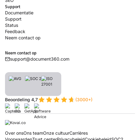
SEO
Support
Documentatie
Support
Status
Feedback
Neem contact op
Neem contact op
support@document360.com
Beoordeling 4,7
(3000+)
Over ons
Ons team
Onze cultuur
Carrières
Voorwaarden
Trust center
Privacybeleid
Cookiebeleid
SOC2