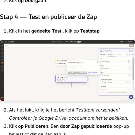
Klik
op Doorgaan
.
Stap 4 — Test en publiceer de Zap
Klik in het
gedeelte Test
, klik op
Teststap
.
Als het lukt, krijg je het bericht
Testitem verzonden!
Controleer je Google Drive-account om het te bekijken.
Klik
op Publiceren
. Een
door Zap gepubliceerde
pop-up
bevestigt dat de Zap aan is.