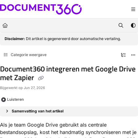
Documentation Index
Fetch the complete documentation index at:
https://docs.document360.com/llm
Use this file to discover all available pages before exploring further.
Disclaimer:
Dit artikel is gegenereerd door automatische vertaling.
Categorie weergave
Document360 integreren met Google Drive
met Zapier
Bijgewerkt op
Jun 27, 2026
Luisteren
Samenvatting van het artikel
Als je team Google Drive gebruikt als centrale
bestandsopslag, kost het handmatig synchroniseren met je