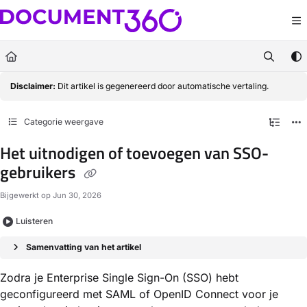
Documentation Index
Fetch the complete documentation index at:
https://docs.document360.com/llm
Use this file to discover all available pages before exploring further.
Disclaimer:
Dit artikel is gegenereerd door automatische vertaling.
Categorie weergave
Het uitnodigen of toevoegen van SSO-
gebruikers
Bijgewerkt op
Jun 30, 2026
Luisteren
Samenvatting van het artikel
Zodra je Enterprise Single Sign-On (SSO) hebt
geconfigureerd met SAML of OpenID Connect voor je