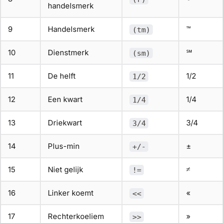
handelsmerk
9
Handelsmerk
™
(tm)
10
Dienstmerk
℠
(sm)
11
De helft
1/2
1/2
12
Een kwart
1/4
1/4
13
Driekwart
3/4
3/4
14
Plus-min
±
+/-
15
Niet gelijk
≠
!=
16
Linker koemt
«
<<
17
Rechterkoeliem
»
>>