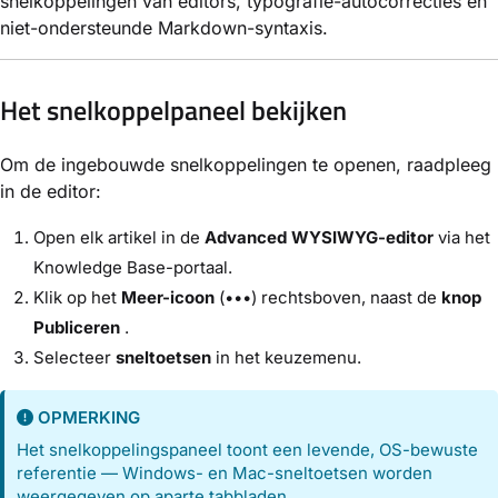
snelkoppelingen van editors, typografie-autocorrecties en
niet-ondersteunde Markdown-syntaxis.
Het snelkoppelpaneel bekijken
Om de ingebouwde snelkoppelingen te openen, raadpleeg
in de editor:
Open elk artikel in de
Advanced WYSIWYG-editor
via het
Knowledge Base-portaal.
Klik op het
Meer-icoon
(•••) rechtsboven, naast de
knop
Publiceren
.
Selecteer
sneltoetsen
in het keuzemenu.
OPMERKING
Het snelkoppelingspaneel toont een levende, OS-bewuste
referentie — Windows- en Mac-sneltoetsen worden
weergegeven op aparte tabbladen.