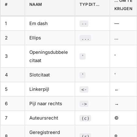
… OM TE
#
NAAM
TYP DIT...
KRIJGEN
1
Em dash
—
--
2
Ellips
…
...
Openingsdubbele
3
'
'
citaat
4
Slotcitaat
'
'
5
Linkerpijl
←
<-
6
Pijl naar rechts
→
->
7
Auteursrecht
©
(c)
Geregistreerd
8
®
(r)