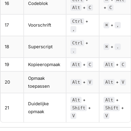
16
Codeblok
+
+
Alt
C
C
+
Ctrl
17
Voorschrift
+
⌘
,
,
+
Ctrl
18
Superscript
+
⌘
.
.
19
Kopieeropmaak
+
+
Alt
C
Alt
C
Opmaak
20
+
+
Alt
V
Alt
V
toepassen
+
+
Alt
Alt
Duidelijke
21
+
+
Shift
Shift
opmaak
V
V