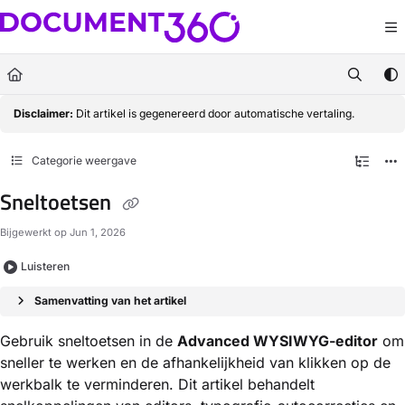
Documentation Index
Fetch the complete documentation index at:
https://docs.document360.com/llm
Use this file to discover all available pages before exploring further.
Disclaimer:
Dit artikel is gegenereerd door automatische vertaling.
Categorie weergave
Sneltoetsen
Bijgewerkt op
Jun 1, 2026
Luisteren
Samenvatting van het artikel
Gebruik sneltoetsen in de
Advanced WYSIWYG-editor
om
sneller te werken en de afhankelijkheid van klikken op de
werkbalk te verminderen. Dit artikel behandelt