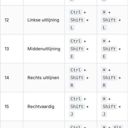
+
+
Ctrl
⌘
12
Linkse uitlijning
+
+
Shift
Shift
L
L
+
+
Ctrl
⌘
13
Middenuitlijning
+
+
Shift
Shift
E
E
+
+
Ctrl
⌘
14
Rechts uitlijnen
+
+
Shift
Shift
R
R
+
+
Ctrl
⌘
15
Rechtvaardig
+
+
Shift
Shift
J
J
+
+
Ctrl
⌘
Alt