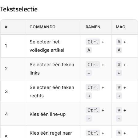
Tekstselectie
#
COMMANDO
RAMEN
MAC
Selecteer het
+
+
Ctrl
⌘
1
volledige artikel
A
A
Selecteer één teken
+
+
Ctrl
⌘
2
links
←
←
Selecteer één teken
+
+
Ctrl
⌘
3
rechts
→
→
+
+
Ctrl
⌘
4
Kies één line-up
↑
↑
Kies één regel naar
+
+
Ctrl
⌘
5