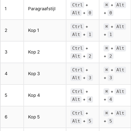
+
+
Ctrl
⌘
Alt
1
Paragraafstijl
+
+
Alt
0
0
+
+
Ctrl
⌘
Alt
2
Kop 1
+
+
Alt
1
1
+
+
Ctrl
⌘
Alt
3
Kop 2
+
+
Alt
2
2
+
+
Ctrl
⌘
Alt
4
Kop 3
+
+
Alt
3
3
+
+
Ctrl
⌘
Alt
5
Kop 4
+
+
Alt
4
4
+
+
Ctrl
⌘
Alt
6
Kop 5
+
+
Alt
5
5