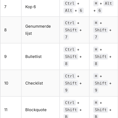
+
+
Ctrl
⌘
Alt
7
Kop 6
+
+
Alt
6
6
+
+
Ctrl
⌘
Genummerde
8
+
+
Shift
Shift
lijst
7
7
+
+
Ctrl
⌘
9
Bulletlist
+
+
Shift
Shift
8
8
+
+
Ctrl
⌘
10
Checklist
+
+
Shift
Shift
9
9
+
+
Ctrl
⌘
11
Blockquote
+
+
Shift
Shift
B
B