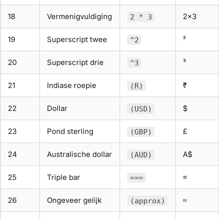
18
Vermenigvuldiging
2×3
2 * 3
19
Superscript twee
²
^2
20
Superscript drie
³
^3
21
Indiase roepie
₹
(R)
22
Dollar
$
(USD)
23
Pond sterling
£
(GBP)
24
Australische dollar
A$
(AUD)
25
Triple bar
≡
===
26
Ongeveer gelijk
≈
(approx)