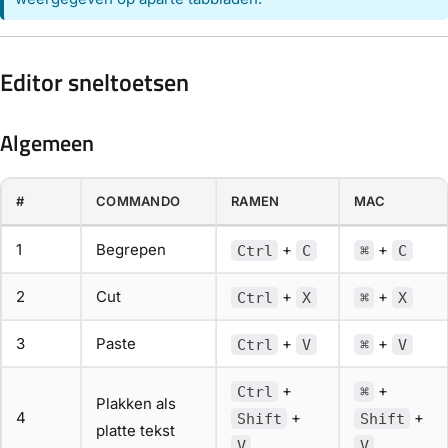
Editor sneltoetsen
Algemeen
#
COMMANDO
RAMEN
MAC
1
Begrepen
+
+
Ctrl
C
⌘
C
2
Cut
+
+
Ctrl
X
⌘
X
3
Paste
+
+
Ctrl
V
⌘
V
+
+
Ctrl
⌘
Plakken als
4
+
+
Shift
Shift
platte tekst
V
V