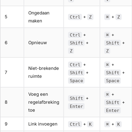
Ongedaan
5
+
+
Ctrl
Z
⌘
Z
maken
+
+
Ctrl
⌘
6
Opnieuw
+
+
Shift
Shift
Z
Z
+
+
Ctrl
⌘
Niet-brekende
7
+
+
Shift
Shift
ruimte
Space
Space
Voeg een
+
⌘
+
Shift
8
regelafbreking
+
Shift
Enter
toe
Enter
9
Link invoegen
+
+
Ctrl
K
⌘
K