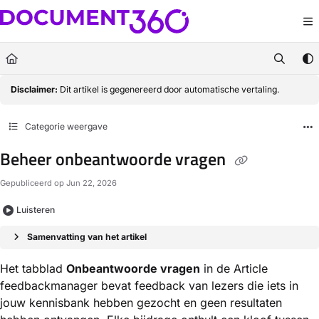
Documentation Index
Fetch the complete documentation index at:
https://docs.document360.com/llm
Use this file to discover all available pages before exploring further.
Disclaimer:
Dit artikel is gegenereerd door automatische vertaling.
Categorie weergave
Beheer onbeantwoorde vragen
Gepubliceerd op Jun 22, 2026
Luisteren
Samenvatting van het artikel
Het tabblad
Onbeantwoorde vragen
in de Article
feedbackmanager bevat feedback van lezers die iets in
jouw kennisbank hebben gezocht en geen resultaten