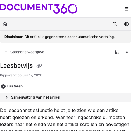
Documentation Index
Fetch the complete documentation index at:
https://docs.document360.com/llm
Use this file to discover all available pages before exploring further.
Disclaimer:
Dit artikel is gegenereerd door automatische vertaling.
Categorie weergave
Leesbewijs
Bijgewerkt op
Jun 17, 2026
Luisteren
Samenvatting van het artikel
De leesbonnetjesfunctie helpt je te zien wie een artikel
heeft gelezen en erkend. Wanneer ingeschakeld, moeten
lezers naar het einde van het artikel scrollen en bevestigen