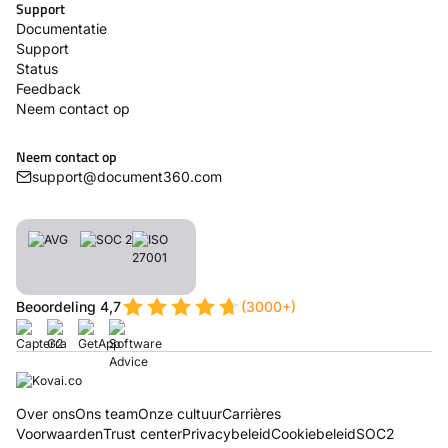
Support
Documentatie
Support
Status
Feedback
Neem contact op
Neem contact op
support@document360.com
Beoordeling 4,7
(3000+)
Over ons
Ons team
Onze cultuur
Carrières
Voorwaarden
Trust center
Privacybeleid
Cookiebeleid
SOC2