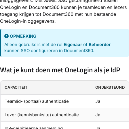
inloggegevens. Met SAML SSO geconfigureerd tussen
OneLogin en Document360 kunnen je teamleden en lezers
toegang krijgen tot Document360 met hun bestaande
OneLogin-inloggegevens.
OPMERKING
Alleen gebruikers met de rol
Eigenaar
of
Beheerder
kunnen SSO configureren in Document360.
Wat je kunt doen met OneLogin als je IdP
CAPACITEIT
ONDERSTEUND
Teamlid- (portaal) authenticatie
Ja
Lezer (kennisbanksite) authenticatie
Ja
IdP-geïnitieerde aanmelding
Ja