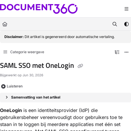
Documentation Index
Fetch the complete documentation index at:
https://docs.document360.com/llm
Use this file to discover all available pages before exploring further.
Disclaimer:
Dit artikel is gegenereerd door automatische vertaling.
Categorie weergave
SAML SSO met OneLogin
Bijgewerkt op
Jun 30, 2026
Luisteren
Samenvatting van het artikel
OneLogin
is een identiteitsprovider (IdP) die
gebruikersbeheer vereenvoudigt door gebruikers toe te
staan in te loggen bij meerdere applicaties met één set