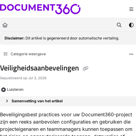
Documentation Index
Fetch the complete documentation index at:
https://docs.document360.com/llm
Use this file to discover all available pages before exploring further.
Disclaimer:
Dit artikel is gegenereerd door automatische vertaling.
Categorie weergave
Veiligheidsaanbevelingen
Gepubliceerd op Jul 3, 2026
Luisteren
Samenvatting van het artikel
Beveiligingsbest practices voor uw Document360-project
zijn een reeks aanbevolen configuraties en gebruiken die
projecteigenaren en teammanagers kunnen toepassen om