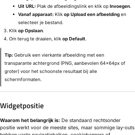
Uit URL:
Plak de afbeeldingslink en klik op
Invoegen
.
Vanaf apparaat:
Klik
op Upload een afbeelding
en
selecteer je bestand.
Klik
op Opslaan
.
Om terug te draaien, klik
op Default
.
Tip:
Gebruik een vierkante afbeelding met een
transparante achtergrond (PNG, aanbevolen 64×64px of
groter) voor het schoonste resultaat bij alle
schermformaten.
Widgetpositie
Waarom het belangrijk is:
De standaard rechtsonder
positie werkt voor de meeste sites, maar sommige lay-outs
hebben vaste navigatiebalken, cookiebanners of