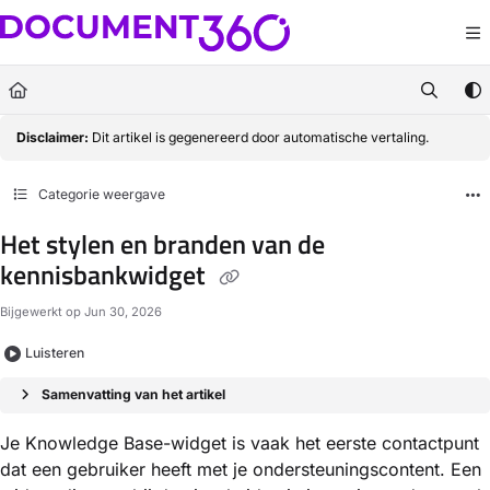
Documentation Index
Fetch the complete documentation index at:
https://docs.document360.com/llm
Use this file to discover all available pages before exploring further.
Disclaimer:
Dit artikel is gegenereerd door automatische vertaling.
Categorie weergave
Het stylen en branden van de
kennisbankwidget
Bijgewerkt op
Jun 30, 2026
Luisteren
Samenvatting van het artikel
Je Knowledge Base-widget is vaak het eerste contactpunt
dat een gebruiker heeft met je ondersteuningscontent. Een