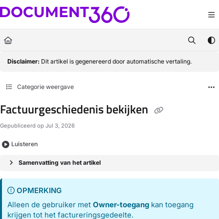
Documentation Index
Fetch the complete documentation index at:
https://docs.document360.com/llm
Use this file to discover all available pages before exploring further.
Disclaimer:
Dit artikel is gegenereerd door automatische vertaling.
Categorie weergave
Factuurgeschiedenis bekijken
Gepubliceerd op Jul 3, 2026
Luisteren
Samenvatting van het artikel
OPMERKING
Alleen de gebruiker met
Owner-toegang
kan toegang
krijgen tot het factureringsgedeelte.