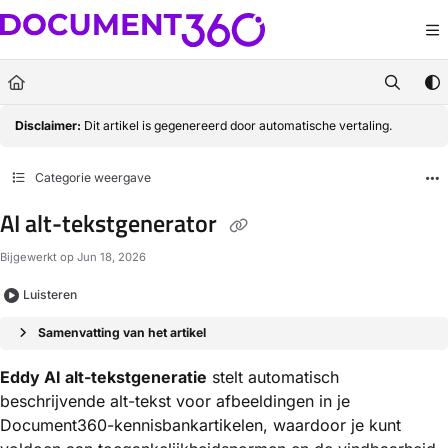
Documentation Index
Fetch the complete documentation index at:
https://docs.document360.com/llm
Use this file to discover all available pages before exploring further.
Disclaimer:
Dit artikel is gegenereerd door automatische vertaling.
Categorie weergave
AI alt-tekstgenerator
Bijgewerkt op
Jun 18, 2026
Luisteren
Samenvatting van het artikel
Eddy AI alt-tekstgeneratie
stelt automatisch
beschrijvende alt-tekst voor afbeeldingen in je
Document360-kennisbankartikelen, waardoor je kunt