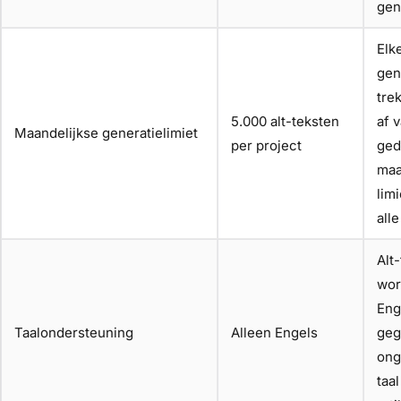
gen
Elk
gen
tre
5.000 alt-teksten
af 
Maandelijkse generatielimiet
per project
ged
maa
lim
alle
Alt
wor
Eng
Taalondersteuning
Alleen Engels
geg
ong
taal