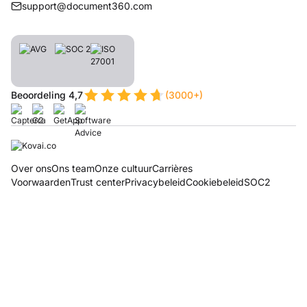
support@document360.com
Beoordeling 4,7
(3000+)
Over ons
Ons team
Onze cultuur
Carrières
Voorwaarden
Trust center
Privacybeleid
Cookiebeleid
SOC2