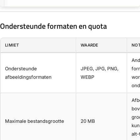
Ondersteunde formaten en quota
LIMIET
WAARDE
NO
And
Ondersteunde
JPEG, JPG, PNG,
for
afbeeldingsformaten
WEBP
wor
ond
Afb
bov
gro
Maximale bestandsgrootte
20 MB
kun
alt-