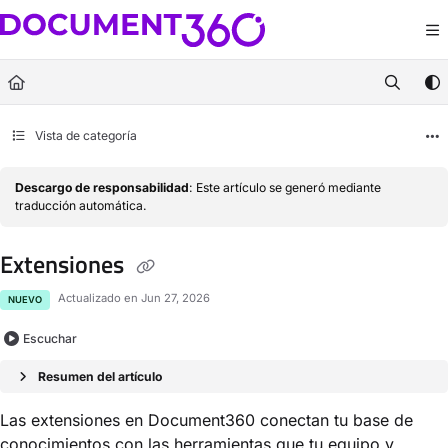
Documentation Index
Fetch the complete documentation index at:
https://docs.document360.com/llm
Use this file to discover all available pages before exploring further.
Vista de categoría
Descargo de responsabilidad
: Este artículo se generó mediante
traducción automática.
Extensiones
Actualizado en
Jun 27, 2026
NUEVO
Escuchar
Resumen del artículo
Las extensiones en Document360 conectan tu base de
conocimientos con las herramientas que tu equipo y