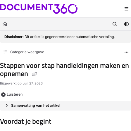
Documentation Index
Fetch the complete documentation index at:
https://docs.document360.com/llm
Use this file to discover all available pages before exploring further.
Disclaimer:
Dit artikel is gegenereerd door automatische vertaling.
Categorie weergave
Stappen voor stap handleidingen maken en
opnemen
Bijgewerkt op
Jun 27, 2026
Luisteren
Samenvatting van het artikel
Voordat je begint