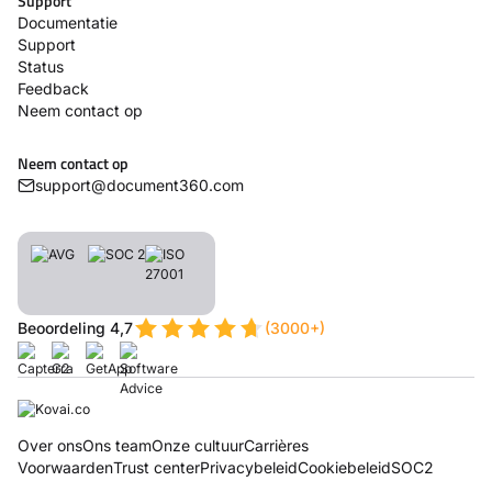
Support
Documentatie
Support
Status
Feedback
Neem contact op
Neem contact op
support@document360.com
Beoordeling 4,7
(3000+)
Over ons
Ons team
Onze cultuur
Carrières
Voorwaarden
Trust center
Privacybeleid
Cookiebeleid
SOC2