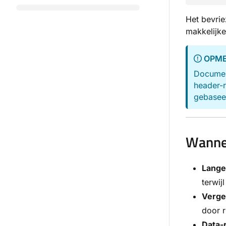
Het bevrie
makkelijke
OPME
Documen
header-r
gebasee
Wannee
Lange
terwij
Vergel
door r
Data-r