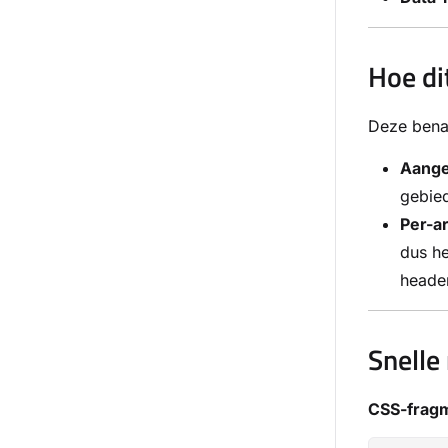
Hoe di
Deze bena
Aange
gebie
Per-a
dus he
header
Snelle
CSS-frag