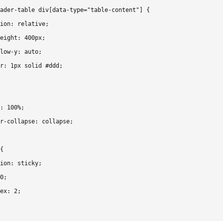
ader-table div[data-type="table-content"] {

ion: relative;

eight: 400px;

low-y: auto;

r: 1px solid #ddd;

: 100%;

r-collapse: collapse;

{

ion: sticky;

0;

ex: 2;
