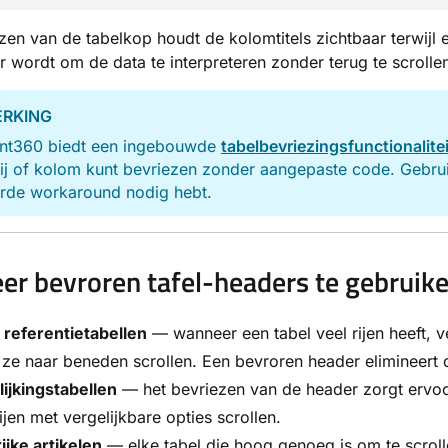
zen van de tabelkop houdt de kolomtitels zichtbaar terwijl e
r wordt om de data te interpreteren zonder terug te scrolle
RKING
t360 biedt een ingebouwde
tabelbevriezingsfunctionalitei
ij of kolom kunt bevriezen zonder aangepaste code. Gebrui
rde workaround nodig hebt.
r bevroren tafel-headers te gebruik
 referentietabellen
— wanneer een tabel veel rijen heeft, v
l ze naar beneden scrollen. Een bevroren header elimineert
ijkingstabellen
— het bevriezen van de header zorgt ervoor
ijen met vergelijkbare opties scrollen.
ijke artikelen
— elke tabel die hoog genoeg is om te scroll