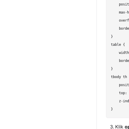
    posit
    max-h
    overf
    borde
}

table {

    width
    borde
}

tbody th 
    posit
    top: 
    z-ind
Klik
o