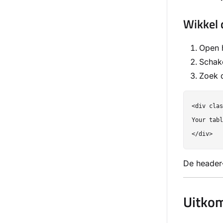
Wikkel d
Open h
Schak
Zoek 
<div clas
Your tabl
De header-r
Uitko