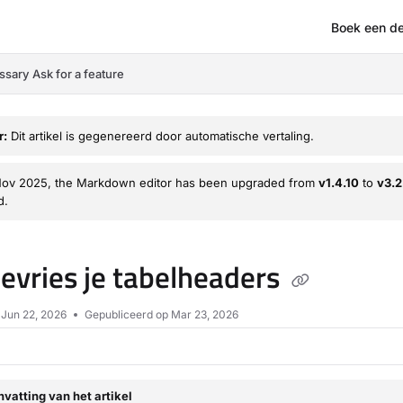
Boek een d
om/llms.txt
ssary
Ask for a feature
r:
Dit artikel is gegenereerd door automatische vertaling.
Nov 2025, the Markdown editor has been upgraded from
v1.4.10
to
v3.2
d.
evries je tabelheaders
p
Jun 22, 2026
Gepubliceerd op Mar 23, 2026
vatting van het artikel