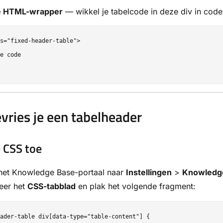
le HTML-wrapper
— wikkel je tabelcode in deze div in cod
s="fixed-header-table">

e code

vries je een tabelheader
 CSS toe
 het Knowledge Base-portaal naar
Instellingen
>
Knowledge
eer het
CSS-tabblad
en plak het volgende fragment:
ader-table div[data-type="table-content"] {
