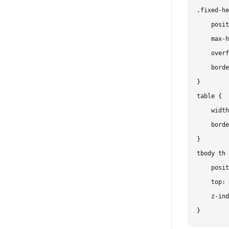
.fixed-he
    posit
    max-h
    overf
    borde
}

table {

    width
    borde
}

tbody th 
    posit
    top: 
    z-ind