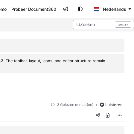
emo
Probeer Document360
Nederlands
Zoeken
CMD+K
Press CMD+K to open search
.2
. The toolbar, layout, icons, and editor structure remain
3 Gelezen minuut(en)
Luisteren