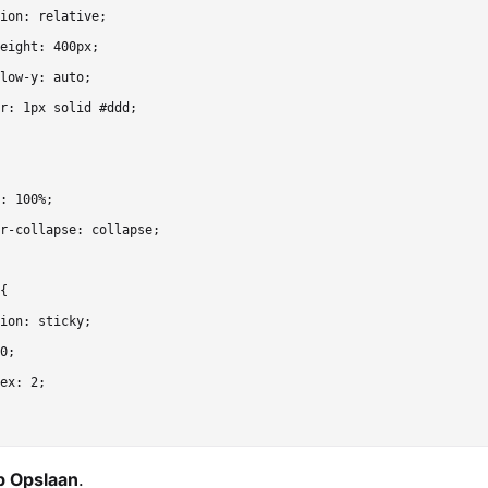
ion: relative;

eight: 400px;

low-y: auto;

r: 1px solid #ddd;

: 100%;

r-collapse: collapse;

{

ion: sticky;

0;

ex: 2;

p Opslaan
.