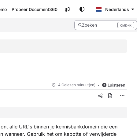
emo
Probeer Document360
Nederlands
Zoeken
CMD+K
Press CMD+K to open search
4 Gelezen minuut(en)
Luisteren
ont alle URL's binnen je kennisbankdomein die een
en wanneer. Gebruik het om kapotte of verwijderde