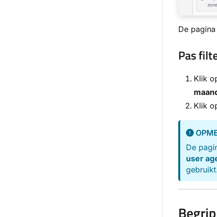
De pagina 
Pas filt
Klik 
maan
Klik 
OPME
De pagi
user ag
gebruikt
Begrip