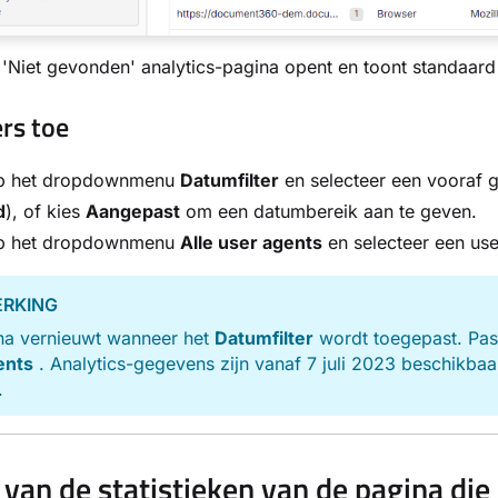
'Niet gevonden' analytics-pagina opent en toont standaar
ers toe
op het dropdownmenu
Datumfilter
en selecteer een vooraf g
d
), of kies
Aangepast
om een datumbereik aan te geven.
op het dropdownmenu
Alle user agents
en selecteer een use
RKING
na vernieuwt wanneer het
Datumfilter
wordt toegepast. Pas 
ents
. Analytics-gegevens zijn vanaf 7 juli 2023 beschikb
.
 van de statistieken van de pagina die