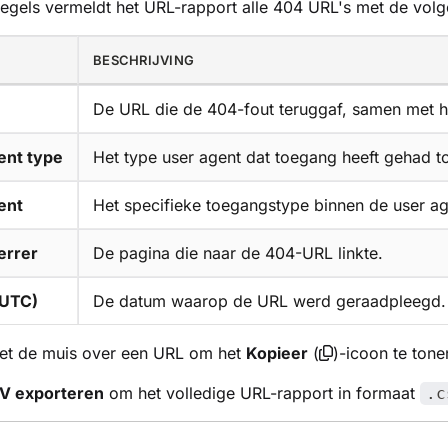
egels vermeldt het URL-rapport alle 404 URL's met de volg
BESCHRIJVING
De URL die de 404-fout teruggaf, samen met 
ent type
Het type user agent dat toegang heeft gehad t
ent
Het specifieke toegangstype binnen de user ag
errer
De pagina die naar de 404-URL linkte.
(UTC)
De datum waarop de URL werd geraadpleegd.
t de muis over een URL om het
Kopieer
(
)-icoon te tone
V exporteren
om het volledige URL-rapport in formaat
.c