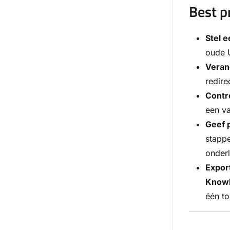
Best p
Stel e
oude 
Verand
redire
Contr
een v
Geef 
stappe
onderl
Expor
Knowl
één to