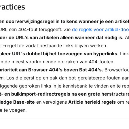
ractices
en doorverwijzingsregel in telkens wanneer je een artikel
URL een 404-fout teruggeeft. Zie
de regels voor artikel-doo
er de URL's van artikelen alleen wanneer dat nodig is.
Al
ct-regel toe zodat bestaande links blijven werken.
oleer URL's dubbel bij het toevoegen van hyperlinks.
Link
an de meest voorkomende oorzaken van 404-fouten.
prioriteit aan Browser 404's boven Bot 404's.
Browserfout
n. Los die eerst op en pak dan bot-gerelateerde fouten a
iggende gebroken links in je kennisbank te vinden en te re
t- en bulkimport-redirectregels na een grote herstructur
edge Base-site
en vervolgens
Article herleid regels
om reg
e te voegen.