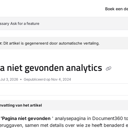
Boek een d
om/llms.txt
ssary
Ask for a feature
r:
Dit artikel is gegenereerd door automatische vertaling.
a niet gevonden analytics
p
Jul 3, 2026
Gepubliceerd op Nov 4, 2024
vatting van het artikel
a
'Pagina niet gevonden
' analysepagina in Document360 to
eruggaven, samen met details over wie ze heeft benaderd 