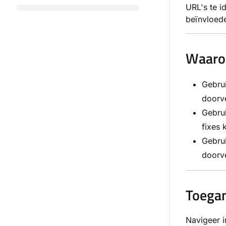
URL's te i
beïnvloed
Waarom
Gebrui
doorve
Gebrui
fixes 
Gebrui
doorv
Toegan
Navigeer i