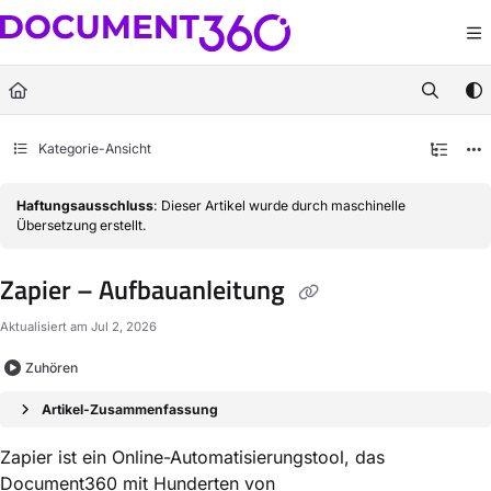
Documentation Index
Fetch the complete documentation index at:
https://docs.document360.com/llm
Use this file to discover all available pages before exploring further.
Kategorie-Ansicht
Haftungsausschluss
: Dieser Artikel wurde durch maschinelle
Übersetzung erstellt.
Zapier – Aufbauanleitung
Aktualisiert am
Jul 2, 2026
Zuhören
Artikel-Zusammenfassung
Zapier ist ein Online-Automatisierungstool, das
Document360 mit Hunderten von