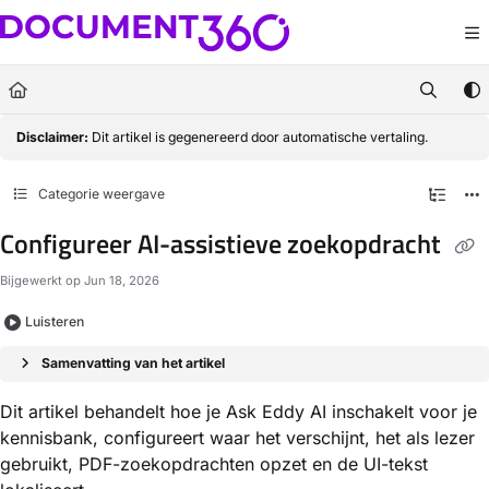
Documentation Index
Fetch the complete documentation index at:
https://docs.document360.com/llm
Use this file to discover all available pages before exploring further.
Disclaimer:
Dit artikel is gegenereerd door automatische vertaling.
Categorie weergave
Configureer AI-assistieve zoekopdracht
Bijgewerkt op
Jun 18, 2026
Luisteren
Samenvatting van het artikel
Dit artikel behandelt hoe je Ask Eddy AI inschakelt voor je
kennisbank, configureert waar het verschijnt, het als lezer
gebruikt, PDF-zoekopdrachten opzet en de UI-tekst