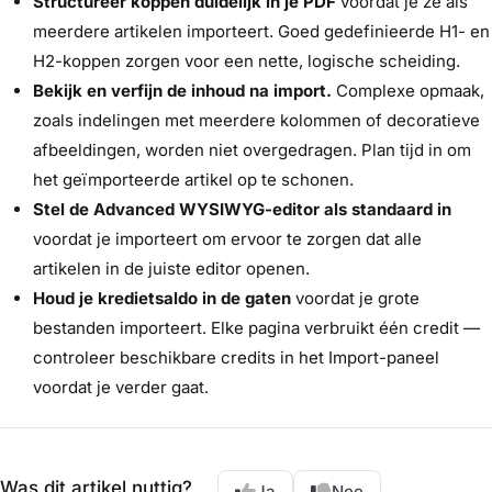
Structureer koppen duidelijk in je PDF
voordat je ze als
meerdere artikelen importeert. Goed gedefinieerde H1- en
H2-koppen zorgen voor een nette, logische scheiding.
Bekijk en verfijn de inhoud na import.
Complexe opmaak,
zoals indelingen met meerdere kolommen of decoratieve
afbeeldingen, worden niet overgedragen. Plan tijd in om
het geïmporteerde artikel op te schonen.
Stel de Advanced WYSIWYG-editor als standaard in
voordat je importeert om ervoor te zorgen dat alle
artikelen in de juiste editor openen.
Houd je kredietsaldo in de gaten
voordat je grote
bestanden importeert. Elke pagina verbruikt één credit —
controleer beschikbare credits in het Import-paneel
voordat je verder gaat.
Was dit artikel nuttig?
Ja
Nee