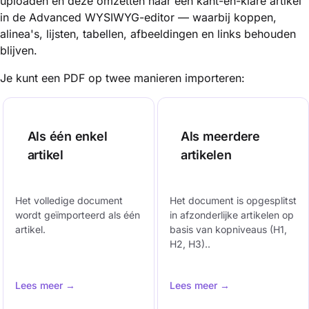
uploaden en deze omzetten naar een kant-en-klare artikel
in de Advanced WYSIWYG-editor — waarbij koppen,
alinea's, lijsten, tabellen, afbeeldingen en links behouden
blijven.
Je kunt een PDF op twee manieren importeren:
Als één enkel
Als meerdere
artikel
artikelen
Het volledige document
Het document is opgesplitst
wordt geïmporteerd als één
in afzonderlijke artikelen op
artikel.
basis van kopniveaus (H1,
H2, H3)..
Lees meer →
Lees meer →