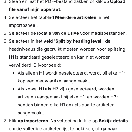
Sleep en laat het PDF-bestand zakken of klik op
Upload
file vanaf mijn apparaat
.
Selecteer het tabblad
Meerdere artikelen
in het
Importpaneel.
Selecteer de locatie van de
Drive
voor mediabestanden.
Selecteer in het
veld 'Split by heading level
' de
headniveaus die gebruikt moeten worden voor splitsing.
H1
is standaard geselecteerd en kan niet worden
verwijderd. Bijvoorbeeld:
Als alleen
H1
wordt geselecteerd, wordt bij elke H1-
kop een nieuw artikel aangemaakt.
Als zowel
H1 als H2
zijn geselecteerd, worden
artikelen aangemaakt bij elke H1, en worden H2-
secties binnen elke H1 ook als aparte artikelen
aangemaakt.
Klik
op importeren
. Na voltooiing klik je op
Bekijk details
om de volledige artikelenlijst te bekijken, of
ga naar