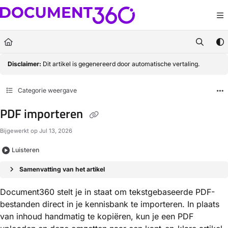
Documentation Index
Fetch the complete documentation index at:
https://docs.document360.com/llm
Use this file to discover all available pages before exploring further.
Disclaimer:
Dit artikel is gegenereerd door automatische vertaling.
Categorie weergave
PDF importeren
Bijgewerkt op
Jul 13, 2026
Luisteren
Samenvatting van het artikel
Document360 stelt je in staat om tekstgebaseerde PDF-
bestanden direct in je kennisbank te importeren. In plaats
van inhoud handmatig te kopiëren, kun je een PDF