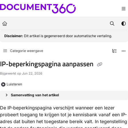
Documentation Index
Fetch the complete documentation index at:
https://docs.document360.com/llm
Use this file to discover all available pages before exploring further.
Disclaimer:
Dit artikel is gegenereerd door automatische vertaling.
Categorie weergave
IP-beperkingspagina aanpassen
Bijgewerkt op
Jun 22, 2026
Luisteren
Samenvatting van het artikel
De IP-beperkingspagina verschijnt wanneer een lezer
probeert toegang te krijgen tot je kennisbank vanaf een IP-
adres dat buiten het toegestane bereik valt. In tegenstelling