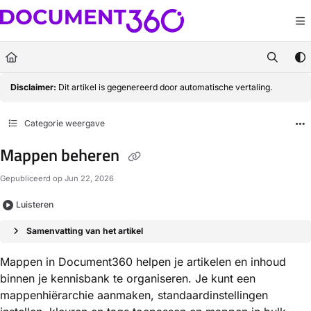
Documentation Index
Fetch the complete documentation index at:
https://docs.document360.com/llm
Use this file to discover all available pages before exploring further.
Disclaimer:
Dit artikel is gegenereerd door automatische vertaling.
Categorie weergave
Mappen beheren
Gepubliceerd op Jun 22, 2026
Luisteren
Samenvatting van het artikel
Mappen in Document360 helpen je artikelen en inhoud
binnen je kennisbank te organiseren. Je kunt een
mappenhiërarchie aanmaken, standaardinstellingen