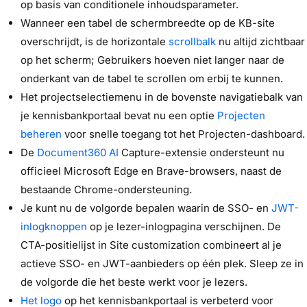
op basis van conditionele inhoudsparameter.
Wanneer een tabel de schermbreedte op de KB-site
overschrijdt, is de horizontale
scrollbalk
nu altijd zichtbaar
op het scherm; Gebruikers hoeven niet langer naar de
onderkant van de tabel te scrollen om erbij te kunnen.
Het projectselectiemenu in de bovenste navigatiebalk van
je kennisbankportaal bevat nu een optie
Projecten
beheren
voor snelle toegang tot het Projecten-dashboard.
De
Document360 AI
Capture-extensie ondersteunt nu
officieel Microsoft Edge en Brave-browsers, naast de
bestaande Chrome-ondersteuning.
Je kunt nu de volgorde bepalen waarin de SSO- en
JWT-
inlogknoppen
op je lezer-inlogpagina verschijnen. De
CTA-positielijst in Site customization combineert al je
actieve SSO- en JWT-aanbieders op één plek. Sleep ze in
de volgorde die het beste werkt voor je lezers.
Het logo
op het kennisbankportaal is verbeterd voor