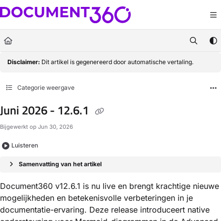
Documentation Index
Fetch the complete documentation index at:
https://docs.document360.com/llm
Use this file to discover all available pages before exploring further.
Disclaimer:
Dit artikel is gegenereerd door automatische vertaling.
Categorie weergave
Juni 2026 - 12.6.1
Bijgewerkt op
Jun 30, 2026
Luisteren
Samenvatting van het artikel
Document360 v12.6.1 is nu live en brengt krachtige nieuwe
mogelijkheden en betekenisvolle verbeteringen in je
documentatie-ervaring. Deze release introduceert native