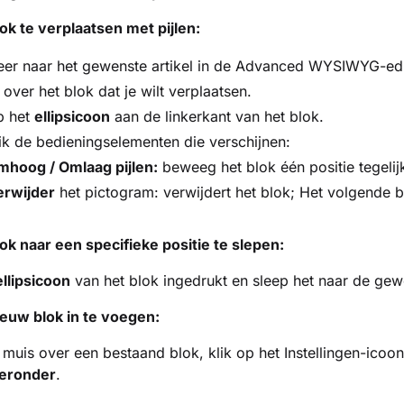
k te verplaatsen met pijlen:
eer naar het gewenste artikel in de Advanced WYSIWYG-edi
over het blok dat je wilt verplaatsen.
p het
ellipsicoon
aan de linkerkant van het blok.
k de bedieningselementen die verschijnen:
mhoog / Omlaag pijlen:
beweeg het blok één positie tegelij
erwijder
het pictogram: verwijdert het blok; Het volgende
k naar een specifieke positie te slepen:
ellipsicoon
van het blok ingedrukt en sleep het naar de gewe
euw blok in te voegen:
muis over een bestaand blok, klik
op het Instellingen-icoo
eronder
.