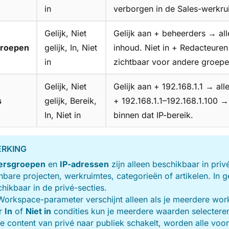
in
verborgen in de Sales-werkru
Gelijk, Niet
Gelijk aan + beheerders → al
groepen
gelijk, In, Niet
inhoud. Niet in + Redacteure
in
zichtbaar voor andere groepe
Gelijk, Niet
Gelijk aan + 192.168.1.1 → all
s
gelijk, Bereik,
+ 192.168.1.1–192.168.1.100 →
In, Niet in
binnen dat IP-bereik.
RKING
ersgroepen
en
IP-adressen
zijn alleen beschikbaar in priv
bare projecten, werkruimtes, categorieën of artikelen. In 
hikbaar in de privé-secties.
orkspace-parameter verschijnt alleen als je meerdere wor
r
In
of
Niet in
condities kun je meerdere waarden selectere
je content van privé naar publiek schakelt, worden alle v