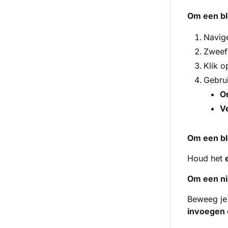
Om een blo
Navig
Zweef 
Klik o
Gebrui
O
V
Om een blo
Houd het
Om een ni
Beweeg je 
invoegen 