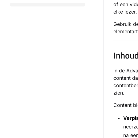
of een vid
elke lezer.
Gebruik de
elementart
Inhou
In de Adva
content da
contentbeh
zien.
Content b
Verpl
neerze
na een