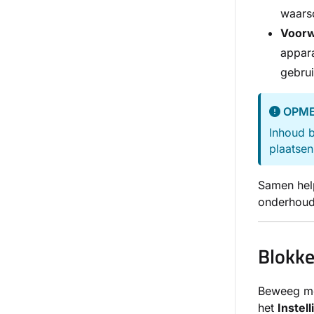
waars
Voorw
appara
gebrui
OPME
Inhoud b
plaatsen
Samen help
onderhoude
Blokke
Beweeg me
het
Instel