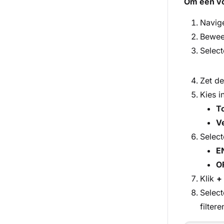
Om een vo
Navig
Beweeg
Selec
Zet d
Kies i
T
V
Select
E
O
Klik
+
Select
filter