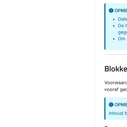
OPME
Deli
De h
gege
Om 
Blokke
Voorwaarde
vooraf ge
OPME
Inhoud 