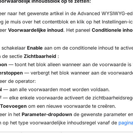
orwaardelijk inhoudsblok op te zetten:
eer naar het gewenste artikel in de Advanced WYSIWYG-edi
 je muis over het contentblok en klik op
het Instellingen-i
teer
Voorwaardelijke inhoud
. Het paneel
Conditionele inh
e schakelaar
Enable
aan om de conditionele inhoud te activ
n de sectie
Zichtbaarheid
:
oon
— toont het blok alleen wanneer aan de voorwaarde is 
erstoppen
— verbergt het blok wanneer aan de voorwaarde
eer de operator:
N
— aan alle voorwaarden moet worden voldaan.
F
— elke enkele voorwaarde activeert de zichtbaarheidsreg
 Toevoegen
om een nieuwe voorwaarde te creëren.
eer in het
Parameter-dropdown
de gewenste parameter en 
en op het type voorwaardelijke inhoudsregel vanaf de
pagina