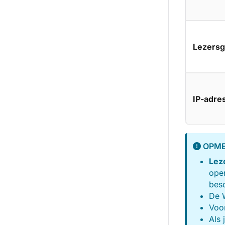
Lezers
IP-adre
OPME
Lez
open
besc
De W
Voo
Als 