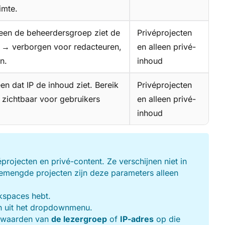
imte.
leen de beheerdersgroep ziet de
Privéprojecten
n → verborgen voor redacteuren,
en alleen privé-
n.
inhoud
een dat IP de inhoud ziet. Bereik
Privéprojecten
 zichtbaar voor gebruikers
en alleen privé-
inhoud
éprojecten en privé-content. Ze verschijnen niet in
gemengde projecten zijn deze parameters alleen
kspaces hebt.
n uit het dropdownmenu.
oorwaarden van
de lezergroep
of
IP-adres
op die