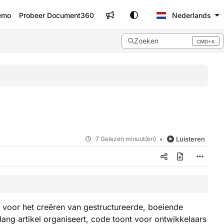
emo
Probeer Document360
Nederlands
Zoeken
CMD+K
Press CMD+K to open search
7 Gelezen minuut(en)
Luisteren
voor het creëren van gestructureerde, boeiende
ang artikel organiseert, code toont voor ontwikkelaars