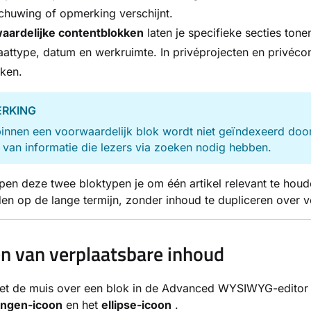
chuwing of opmerking verschijnt.
aardelijke contentblokken
laten je specifieke secties ton
attype, datum en werkruimte. In privéprojecten en privéc
ken.
RKING
innen een voorwaardelijk blok wordt niet geïndexeerd doo
 van informatie die lezers via zoeken nodig hebben.
en deze twee bloktypen je om één artikel relevant te hou
n op de lange termijn, zonder inhoud te dupliceren over ve
n van verplaatsbare inhoud
t de muis over een blok in de Advanced WYSIWYG-editor o
lingen-icoon
en het
ellipse-icoon
.